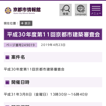
toggle
navigat
メニュー
現在位置：
表示
平成30年度第11回京都市建築審査会
2019年4月23日
ページ番号249019
案件名
平成30年度第11回京都市建築審査会
開催日時
平成31年3月8日（金曜日）13時30分～16時40分