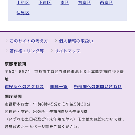
山科区
下京区
南区
右京区
西京区
伏見区
このサイトの考え方
個人情報の取扱い
著作権・リンク等
サイトマップ
京都市役所
〒604-8571 京都市中京区寺町通御池上る上本能寺前町488番
地
市役所へのアクセス
組織一覧
各部署へのお問い合わせ
開庁時間
市役所本庁舎：午前8時45分から午後5時30分
区役所・支所、出張所：午前9時から午後5時
（いずれも土日祝及び年末年始を除く）その他の施設については、
各施設のホームページ等をご覧ください。