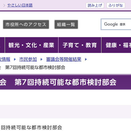
やさしい日本語
読み上げ
ふりがな
市役所へのアクセス
組織一覧
報
観光・文化・産業
子育て・教育
健康・福
政情報
市民参加
審議会等開催結果
会 第7回持続可能な都市検討部会
会 第7回持続可能な都市検討部会
7回持続可能な都市検討部会