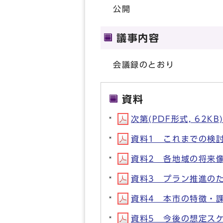
公開
議事内容
会議録のとおり
資料
次第(PDF形式, 62KB
資料1 これまでの検討
資料2 各地域の将来像と
資料3 プラン推進のため
資料4 本市の特徴・課
資料5 今後の想定スケジ