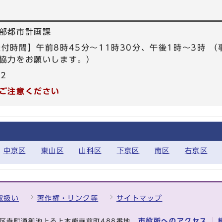
部都市計画課
5 【受付時間】午前8時45分～11時30分、午後1時～3時
協力をお願いします。）
72
ご注意ください
中京区
東山区
山科区
下京区
南区
右京区
取扱い
著作権・リンク等
サイトマップ
市役所へのアクセス
中京区寺町通御池上る上本能寺前町488番地