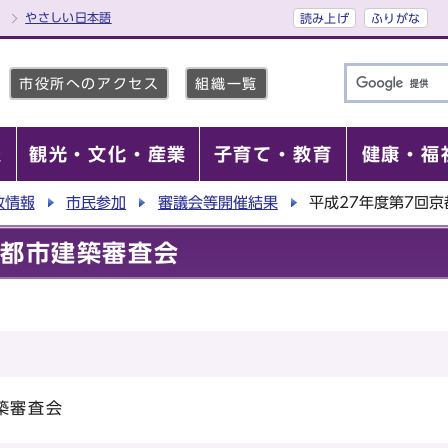
やさしい日本語
読み上げ
ふりがな
市役所へのアクセス
組織一覧
報
観光・文化・産業
子育て・教育
健康・福
政情報
市民参加
審議会等開催結果
平成27年度第7回
京都市建築審査会
築審査会