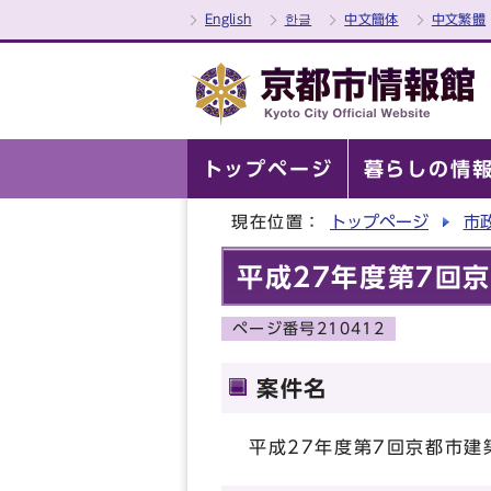
English
한글
中文簡体
中文繁體
トップページ
暮らしの情
現在位置：
トップページ
市
平成27年度第7回
ページ番号210412
案件名
平成27年度第7回京都市建