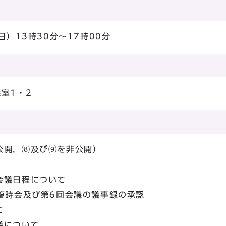
日）13時30分～17時00分
室1・2
公開，⑻及び⑼を非公開）
会議日程について
臨時会及び第6回会議の議事録の承認
て
議について