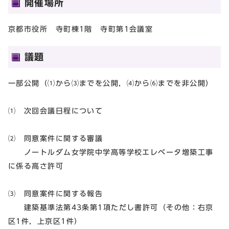
開催場所
京都市役所 寺町棟1階 寺町第1会議室
議題
一部公開（⑴から⑶までを公開，⑷から⑹までを非公開）
⑴ 次回会議日程について
⑵ 同意案件に関する審議
ノートルダム女学院中学高等学校エレベータ増築工事
に係る高さ許可
⑶ 同意案件に関する報告
建築基準法第43条第1項ただし書許可（その他：右京
区1件，上京区1件）