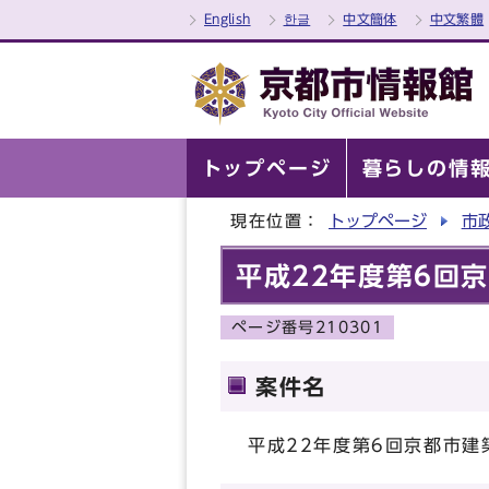
English
한글
中文簡体
中文繁體
トップページ
暮らしの情
現在位置：
トップページ
市
平成22年度第6回
ページ番号210301
案件名
平成22年度第6回京都市建