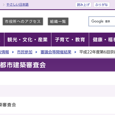
やさしい日本語
読み上げ
ふりがな
市役所へのアクセス
組織一覧
報
観光・文化・産業
子育て・教育
健康・福
政情報
市民参加
審議会等開催結果
平成22年度第6回
京都市建築審査会
築審査会