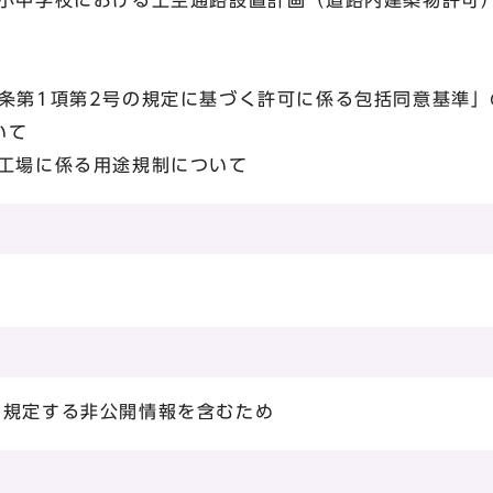
中学校における上空通路設置計画（道路内建築物許可
第1項第2号の規定に基づく許可に係る包括同意基準」
いて
工場に係る用途規制について
に規定する非公開情報を含むため