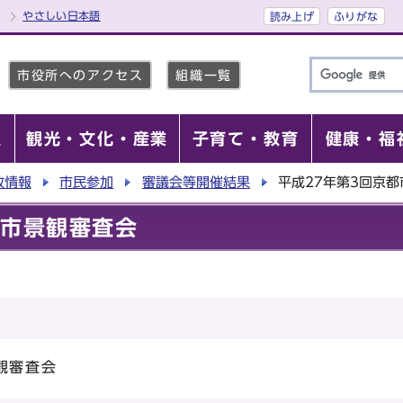
やさしい日本語
読み上げ
ふりがな
市役所へのアクセス
組織一覧
報
観光・文化・産業
子育て・教育
健康・福
政情報
市民参加
審議会等開催結果
平成27年第3回京
都市景観審査会
観審査会