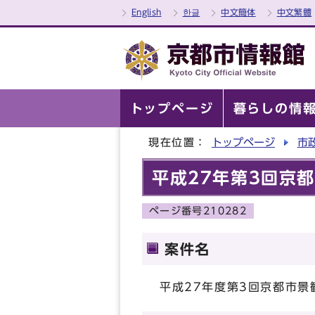
English
한글
中文簡体
中文繁體
トップページ
暮らしの情
現在位置：
トップページ
市
平成27年第3回京
ページ番号210282
案件名
平成27年度第3回京都市景