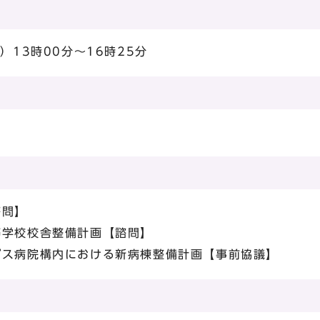
）13時00分～16時25分
諮問】
等学校校舎整備計画【諮問】
パス病院構内における新病棟整備計画【事前協議】