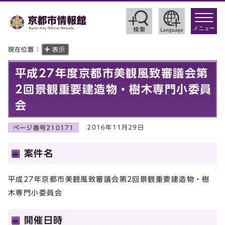
toggle
navigat
メニュー
現在位置：
表示
平成27年度京都市美観風致審議会第
2回景観重要建造物・樹木専門小委員
会
2016年11月29日
ページ番号210171
案件名
平成27年京都市美観風致審議会第2回景観重要建造物・樹
木専門小委員会
開催日時