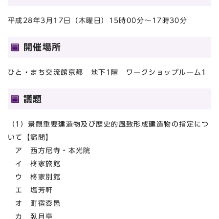
平成28年3月17日（木曜日）15時00分～17時30分
開催場所
ひと・まち交流館京都 地下1階 ワークショップルーム1
議題
（1）景観重要建造物及び歴史的風致形成建造物の指定につ
いて【諮問】
ア 西方尼寺・本光院
イ 柊家旅館
ウ 柊家別館
エ 塩芳軒
オ 町宿枩邑
カ 臥月亭