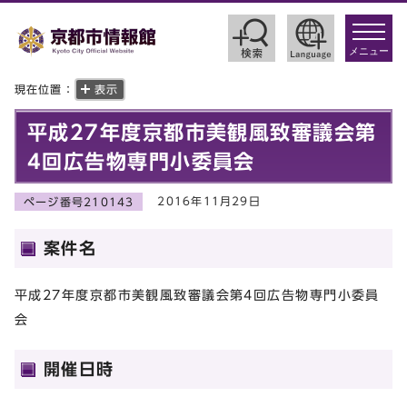
toggle
navigat
メニュー
現在位置：
表示
平成27年度京都市美観風致審議会第
4回広告物専門小委員会
2016年11月29日
ページ番号210143
案件名
平成27年度京都市美観風致審議会第4回広告物専門小委員
会
開催日時