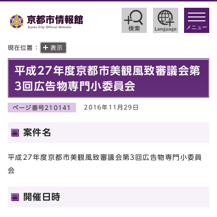
toggle
navigat
メニュー
現在位置：
表示
平成27年度京都市美観風致審議会第
3回広告物専門小委員会
2016年11月29日
ページ番号210141
案件名
平成27年度京都市美観風致審議会第3回広告物専門小委員
会
開催日時