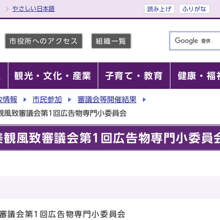
やさしい日本語
読み上げ
ふりがな
市役所へのアクセス
組織一覧
報
観光・文化・産業
子育て・教育
健康・福
政情報
市民参加
審議会等開催結果
観風致審議会第1回広告物専門小委員会
美観風致審議会第1回広告物専門小委員
致審議会第1回広告物専門小委員会