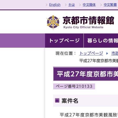
English
한글
中文簡体
中文繁體
トップページ
暮らしの情
現在位置：
トップページ
市
平成27年度京都市美
平成27年度京都市
ページ番号210133
案件名
平成27年度京都市美観風