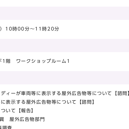
）10時00分～11時20分
下1階 ワークショップルーム1
・ディーが車両等に表示する屋外広告物等について【諮問
等に表示する屋外広告物等について【諮問】
について【報告】
賞 屋外広告物部門
等調査