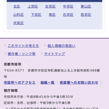
北区
上京区
左京区
中京区
東山区
山科区
下京区
南区
右京区
西京区
伏見区
このサイトの考え方
個人情報の取扱い
著作権・リンク等
サイトマップ
京都市役所
〒604-8571 京都市中京区寺町通御池上る上本能寺前町488番
地
市役所へのアクセス
組織一覧
各部署へのお問い合わせ
開庁時間
市役所本庁舎：午前8時45分から午後5時30分
区役所・支所、出張所：午前9時から午後5時
（いずれも土日祝及び年末年始を除く）その他の施設については、