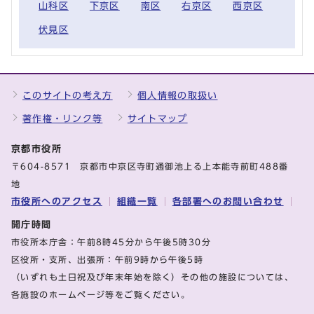
山科区
下京区
南区
右京区
西京区
伏見区
このサイトの考え方
個人情報の取扱い
著作権・リンク等
サイトマップ
京都市役所
〒604-8571 京都市中京区寺町通御池上る上本能寺前町488番
地
市役所へのアクセス
組織一覧
各部署へのお問い合わせ
開庁時間
市役所本庁舎：午前8時45分から午後5時30分
区役所・支所、出張所：午前9時から午後5時
（いずれも土日祝及び年末年始を除く）その他の施設については、
各施設のホームページ等をご覧ください。