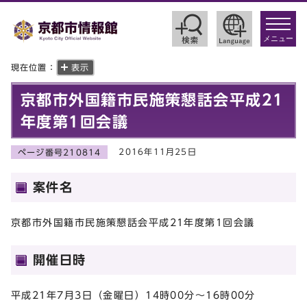
toggle
navigat
メニュー
現在位置：
表示
京都市外国籍市民施策懇話会平成21
年度第1回会議
2016年11月25日
ページ番号210814
案件名
京都市外国籍市民施策懇話会平成21年度第1回会議
開催日時
平成21年7月3日（金曜日）14時00分～16時00分