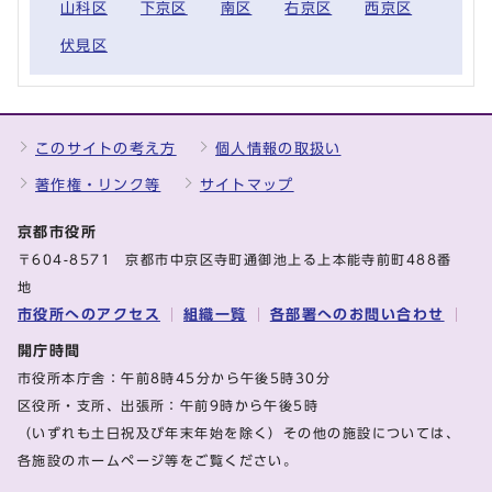
山科区
下京区
南区
右京区
西京区
伏見区
このサイトの考え方
個人情報の取扱い
著作権・リンク等
サイトマップ
京都市役所
〒604-8571 京都市中京区寺町通御池上る上本能寺前町488番
地
市役所へのアクセス
組織一覧
各部署へのお問い合わせ
開庁時間
市役所本庁舎：午前8時45分から午後5時30分
区役所・支所、出張所：午前9時から午後5時
（いずれも土日祝及び年末年始を除く）その他の施設については、
各施設のホームページ等をご覧ください。