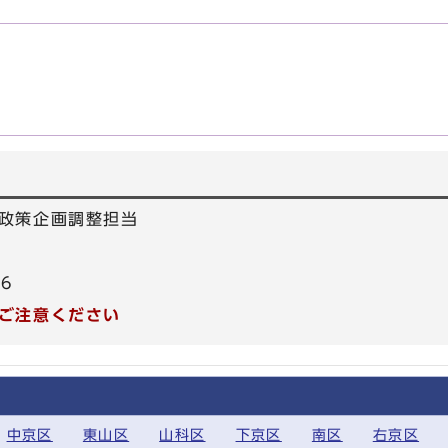
政策企画調整担当
66
ご注意ください
中京区
東山区
山科区
下京区
南区
右京区