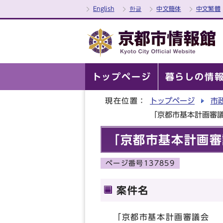
English
한글
中文簡体
中文繁體
トップページ
暮らしの情
現在位置：
トップページ
市
「京都市基本計画審
「京都市基本計画
ページ番号137859
案件名
「京都市基本計画審議会 