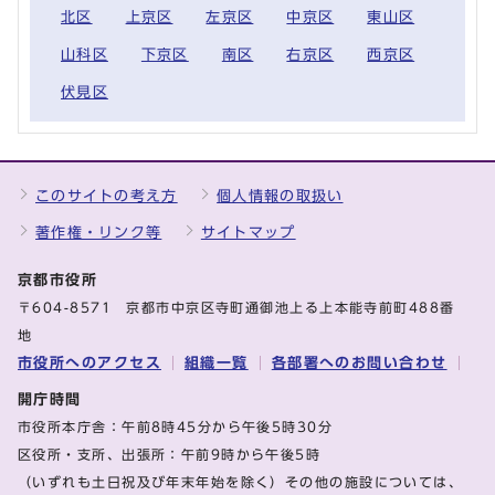
北区
上京区
左京区
中京区
東山区
山科区
下京区
南区
右京区
西京区
伏見区
このサイトの考え方
個人情報の取扱い
著作権・リンク等
サイトマップ
京都市役所
〒604-8571 京都市中京区寺町通御池上る上本能寺前町488番
地
市役所へのアクセス
組織一覧
各部署へのお問い合わせ
開庁時間
市役所本庁舎：午前8時45分から午後5時30分
区役所・支所、出張所：午前9時から午後5時
（いずれも土日祝及び年末年始を除く）その他の施設については、