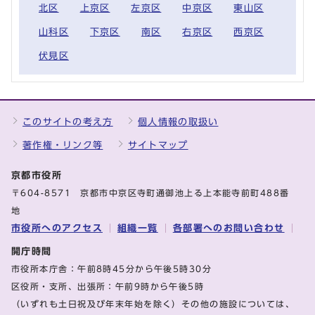
北区
上京区
左京区
中京区
東山区
山科区
下京区
南区
右京区
西京区
伏見区
このサイトの考え方
個人情報の取扱い
著作権・リンク等
サイトマップ
京都市役所
〒604-8571 京都市中京区寺町通御池上る上本能寺前町488番
地
市役所へのアクセス
組織一覧
各部署へのお問い合わせ
開庁時間
市役所本庁舎：午前8時45分から午後5時30分
区役所・支所、出張所：午前9時から午後5時
（いずれも土日祝及び年末年始を除く）その他の施設については、