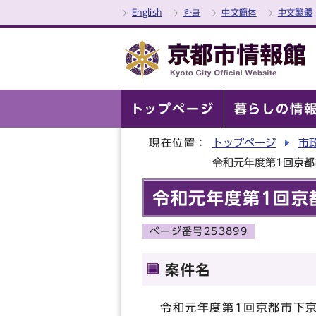
English
한글
中文簡体
中文繁體
トップページ
暮らしの情
現在位置：
トップページ
市
令和元年度第1回京
令和元年度第1回京
ページ番号253899
案件名
令和元年度第1回京都市下