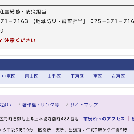
進室総務・防災担当
71－7163 【地域防災・調査担当】 075－371－71
39
ご注意ください
中京区
東山区
山科区
下京区
南区
右京区
取扱い
著作権・リンク等
サイトマップ
市役所へのアクセス
中京区寺町通御池上る上本能寺前町488番地
から午後5時30分
区役所・支所、出張所：午前9時から午後5時