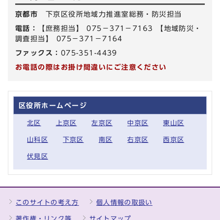
京都市
下京区役所地域力推進室総務・防災担当
電話：
【庶務担当】 075－371－7163 【地域防災・
調査担当】 075－371－7164
ファックス：
075-351-4439
お電話の際はお掛け間違いにご注意ください
区役所ホームページ
北区
上京区
左京区
中京区
東山区
山科区
下京区
南区
右京区
西京区
伏見区
このサイトの考え方
個人情報の取扱い
著作権・リンク等
サイトマップ