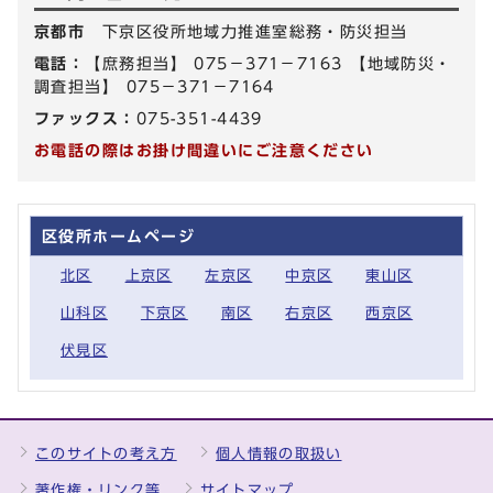
京都市
下京区役所地域力推進室総務・防災担当
電話：
【庶務担当】 075－371－7163 【地域防災・
調査担当】 075－371－7164
ファックス：
075-351-4439
お電話の際はお掛け間違いにご注意ください
区役所ホームページ
北区
上京区
左京区
中京区
東山区
山科区
下京区
南区
右京区
西京区
伏見区
このサイトの考え方
個人情報の取扱い
著作権・リンク等
サイトマップ