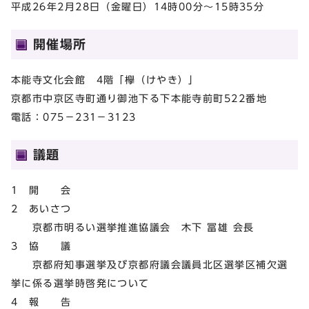
平成26年2月28日（金曜日）14時00分～15時35分
開催場所
本能寺文化会館 4階「欅（けやき）」
京都市中京区寺町通り御池下る下本能寺前町522番地
電話：075－231－3123
議題
1 開 会
2 あいさつ
京都市明るい選挙推進協議会 木下 冨雄 会長
3 協 議
京都府知事選挙及び京都府議会議員北区選挙区補欠選
挙に係る選挙時啓発について
4 報 告