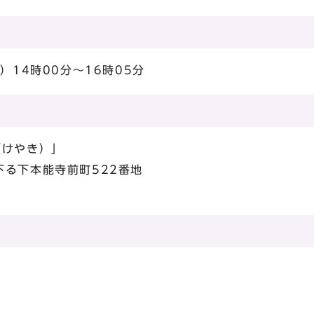
）14時00分～16時05分
（けやき）」
る下本能寺前町522番地