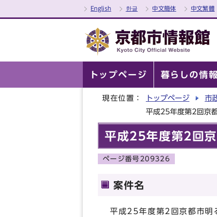
English
한글
中文簡体
中文繁體
トップページ
暮らしの情
現在位置：
トップページ
市
平成25年度第2回京都
平成25年度第2回京
ページ番号209326
案件名
平成25年度第2回京都市明る