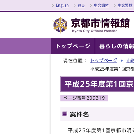
English
한글
中文簡体
中文繁體
トップページ
暮らしの情
現在位置：
トップページ
市
平成25年度第1回京都
平成25年度第1回京
ページ番号209319
案件名
平成25年度第1回京都市明る