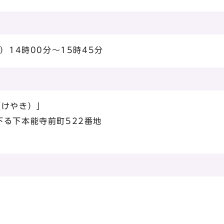
）14時00分～15時45分
（けやき）」
る下本能寺前町522番地