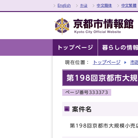
English
한글
中文簡体
中文繁體
トップページ
暮らしの情
現在位置：
トップページ
市
第198回京都市大
ページ番号333373
案件名
第198回京都市大規模小売