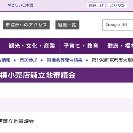
やさしい日本語
読み上げ
ふりがな
市役所へのアクセス
組織一覧
報
観光・文化・産業
子育て・教育
健康・福
政情報
市民参加
審議会等開催結果
第198回京都市大
規模小売店舗立地審議会
店舗立地審議会