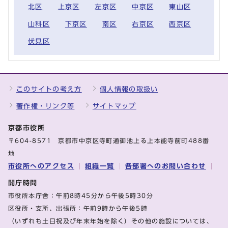
北区
上京区
左京区
中京区
東山区
山科区
下京区
南区
右京区
西京区
伏見区
このサイトの考え方
個人情報の取扱い
著作権・リンク等
サイトマップ
京都市役所
〒604-8571 京都市中京区寺町通御池上る上本能寺前町488番
地
市役所へのアクセス
組織一覧
各部署へのお問い合わせ
開庁時間
市役所本庁舎：午前8時45分から午後5時30分
区役所・支所、出張所：午前9時から午後5時
（いずれも土日祝及び年末年始を除く）その他の施設については、