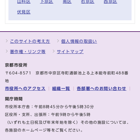
山科区
下京区
南区
右京区
西京区
伏見区
このサイトの考え方
個人情報の取扱い
著作権・リンク等
サイトマップ
京都市役所
〒604-8571 京都市中京区寺町通御池上る上本能寺前町488番
地
市役所へのアクセス
組織一覧
各部署へのお問い合わせ
開庁時間
市役所本庁舎：午前8時45分から午後5時30分
区役所・支所、出張所：午前9時から午後5時
（いずれも土日祝及び年末年始を除く）その他の施設については、
各施設のホームページ等をご覧ください。