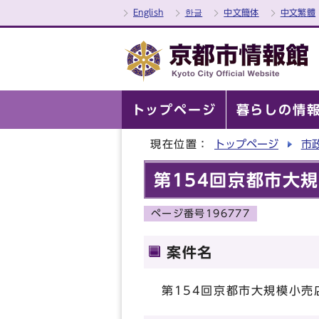
English
한글
中文簡体
中文繁體
トップページ
暮らしの情
現在位置：
トップページ
市
第154回京都市大
ページ番号196777
案件名
第154回京都市大規模小売