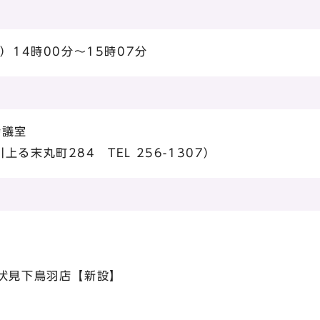
）14時00分～15時07分
会議室
る末丸町284 TEL 256-1307）
伏見下鳥羽店【新設】