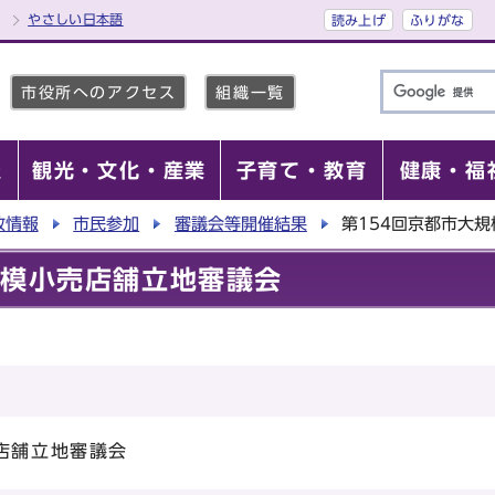
やさしい日本語
読み上げ
ふりがな
市役所へのアクセス
組織一覧
報
観光・文化・産業
子育て・教育
健康・福
政情報
市民参加
審議会等開催結果
第154回京都市大
規模小売店舗立地審議会
店舗立地審議会