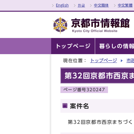
English
한글
中文簡体
中文繁體
トップページ
暮らしの情
現在位置：
トップページ
市
第32回京都市西京
ページ番号320247
案件名
第32回京都市西京まちづ