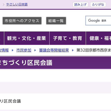
やさしい日本語
読み上げ
ふりがな
市役所へのアクセス
組織一覧
報
観光・文化・産業
子育て・教育
健康・福
政情報
市民参加
審議会等開催結果
第32回京都市西京
まちづくり区民会議
くり区民会議