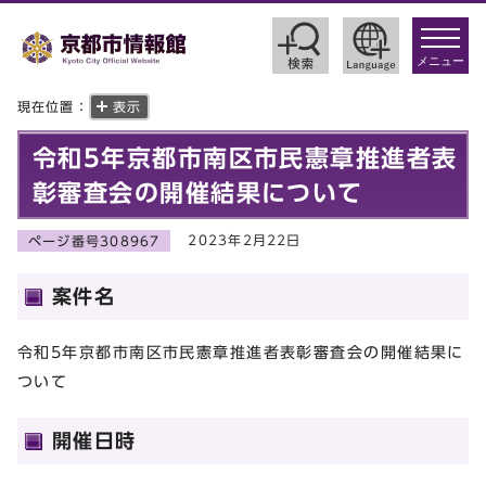
toggle
navigat
メニュー
現在位置：
表示
令和5年京都市南区市民憲章推進者表
彰審査会の開催結果について
2023年2月22日
ページ番号308967
案件名
令和5年京都市南区市民憲章推進者表彰審査会の開催結果に
ついて
開催日時