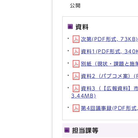
公開
資料
次第(PDF形式, 73KB
資料1(PDF形式, 340
別紙（現状・課題と施策の
資料2（パブコメ案）(PD
資料3（【広報資料】市
3.44MB)
第4回議事録(PDF形式, 
担当課等