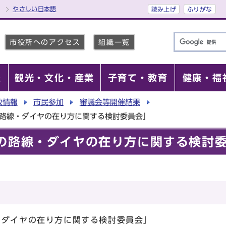
やさしい日本語
読み上げ
ふりがな
市役所へのアクセス
組織一覧
報
観光・文化・産業
子育て・教育
健康・福
政情報
市民参加
審議会等開催結果
の路線・ダイヤの在り方に関する検討委員会」
の路線・ダイヤの在り方に関する検討
・ダイヤの在り方に関する検討委員会」