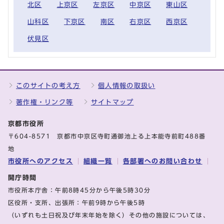
北区
上京区
左京区
中京区
東山区
山科区
下京区
南区
右京区
西京区
伏見区
このサイトの考え方
個人情報の取扱い
著作権・リンク等
サイトマップ
京都市役所
〒604-8571 京都市中京区寺町通御池上る上本能寺前町488番
地
市役所へのアクセス
組織一覧
各部署へのお問い合わせ
開庁時間
市役所本庁舎：午前8時45分から午後5時30分
区役所・支所、出張所：午前9時から午後5時
（いずれも土日祝及び年末年始を除く）その他の施設については、