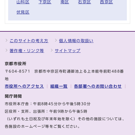
山科区
下京区
南区
右京区
西京区
伏見区
このサイトの考え方
個人情報の取扱い
著作権・リンク等
サイトマップ
京都市役所
〒604-8571 京都市中京区寺町通御池上る上本能寺前町488番
地
市役所へのアクセス
組織一覧
各部署へのお問い合わせ
開庁時間
市役所本庁舎：午前8時45分から午後5時30分
区役所・支所、出張所：午前9時から午後5時
（いずれも土日祝及び年末年始を除く）その他の施設については、
各施設のホームページ等をご覧ください。