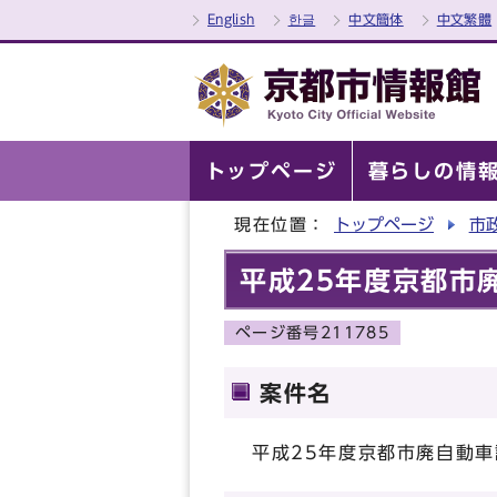
English
한글
中文簡体
中文繁體
トップページ
暮らしの情
現在位置：
トップページ
市
平成25年度京都市
ページ番号211785
案件名
平成25年度京都市廃自動