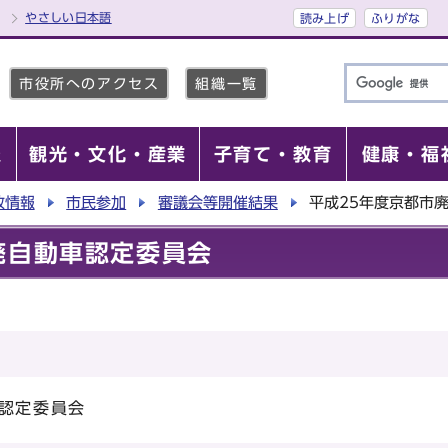
やさしい日本語
読み上げ
ふりがな
市役所へのアクセス
組織一覧
報
観光・文化・産業
子育て・教育
健康・福
政情報
市民参加
審議会等開催結果
平成25年度京都市
廃自動車認定委員会
車認定委員会