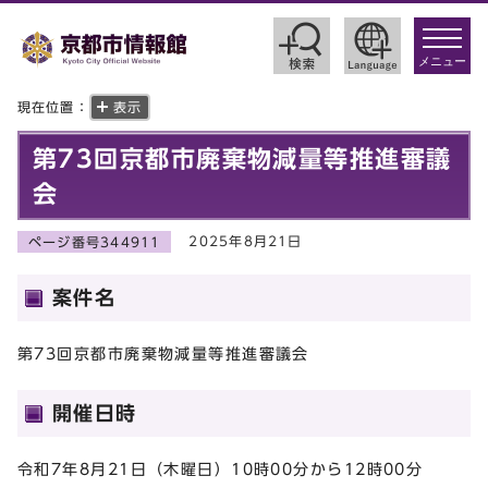
toggle
navigat
メニュー
現在位置：
表示
第73回京都市廃棄物減量等推進審議
会
2025年8月21日
ページ番号344911
案件名
第73回京都市廃棄物減量等推進審議会
開催日時
令和7年8月21日（木曜日）10時00分から12時00分