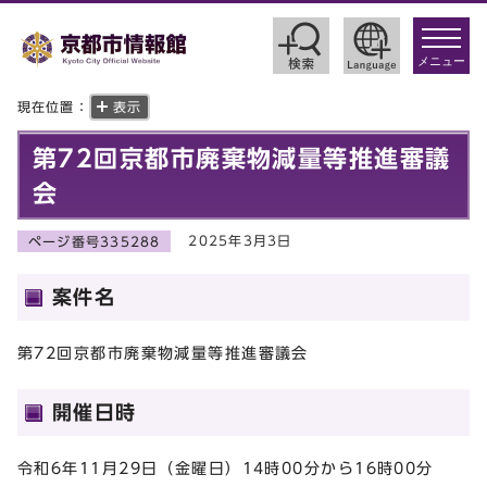
toggle
navigat
メニュー
現在位置：
表示
第72回京都市廃棄物減量等推進審議
会
2025年3月3日
ページ番号335288
案件名
第72回京都市廃棄物減量等推進審議会
開催日時
令和6年11月29日（金曜日）14時00分から16時00分