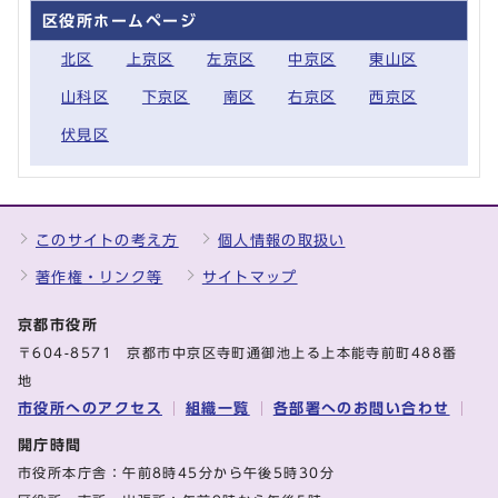
区役所ホームページ
北区
上京区
左京区
中京区
東山区
山科区
下京区
南区
右京区
西京区
伏見区
このサイトの考え方
個人情報の取扱い
著作権・リンク等
サイトマップ
京都市役所
〒604-8571 京都市中京区寺町通御池上る上本能寺前町488番
地
市役所へのアクセス
組織一覧
各部署へのお問い合わせ
開庁時間
市役所本庁舎：午前8時45分から午後5時30分