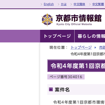
English
한글
中文簡体
中文繁體
トップページ
暮らしの情
現在位置：
トップページ
市
令和4年度第1回京都
令和4年度第1回京
ページ番号304016
案件名
令和4年度第1回京都市環