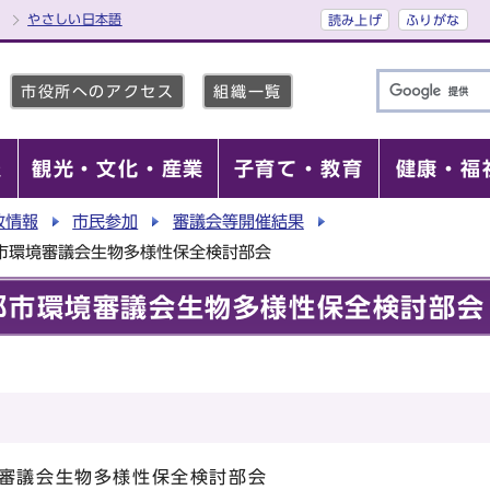
やさしい日本語
読み上げ
ふりがな
市役所へのアクセス
組織一覧
報
観光・文化・産業
子育て・教育
健康・福
政情報
市民参加
審議会等開催結果
市環境審議会生物多様性保全検討部会
都市環境審議会生物多様性保全検討部会
境審議会生物多様性保全検討部会