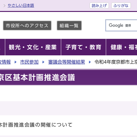
やさしい日本語
読み上げ
ふりがな
市役所へのアクセス
組織一覧
報
観光・文化・産業
子育て・教育
健康・福
政情報
市民参加
審議会等開催結果
令和4年度京都市上
京区基本計画推進会議
基本計画推進会議の開催について