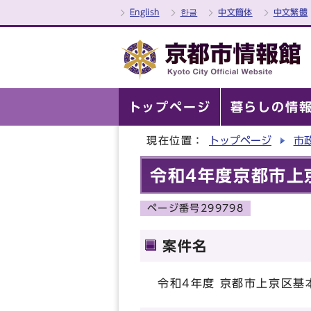
English
한글
中文簡体
中文繁體
トップページ
暮らしの情
現在位置：
トップページ
市
令和4年度京都市上
ページ番号299798
案件名
令和4年度 京都市上京区