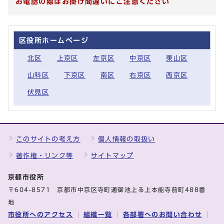
お電話の際はお掛け間違いにご注意ください
区役所ホームページ
北区
上京区
左京区
中京区
東山区
山科区
下京区
南区
右京区
西京区
伏見区
このサイトの考え方
個人情報の取扱い
著作権・リンク等
サイトマップ
京都市役所
〒604-8571 京都市中京区寺町通御池上る上本能寺前町488番
地
市役所へのアクセス
組織一覧
各部署へのお問い合わせ