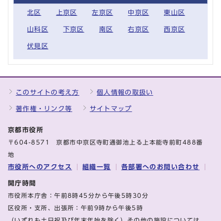
北区
上京区
左京区
中京区
東山区
山科区
下京区
南区
右京区
西京区
伏見区
このサイトの考え方
個人情報の取扱い
著作権・リンク等
サイトマップ
京都市役所
〒604-8571 京都市中京区寺町通御池上る上本能寺前町488番
地
市役所へのアクセス
組織一覧
各部署へのお問い合わせ
開庁時間
市役所本庁舎：午前8時45分から午後5時30分
区役所・支所、出張所：午前9時から午後5時
（いずれも土日祝及び年末年始を除く）その他の施設については、