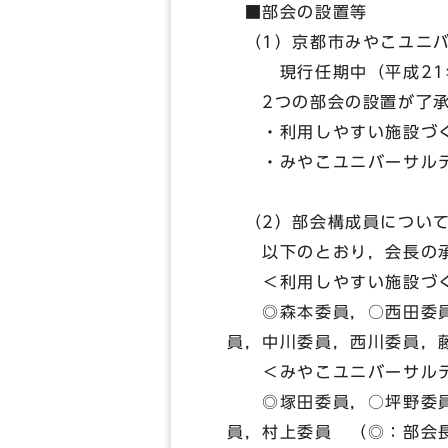
■部会の設置等
（1）京都市みやこユニバ
現行任期中（平成21年7
2つの部会の設置が了承
・利用しやすい施設づ
・みやこユニバーサルデ
（2）部会構成員につい
以下のとおり，会長の承
＜利用しやすい施設づく
◎森本委員，○西田委員，
員，中川委員，西川委員，
＜みやこユニバーサルデ
◎塚田委員，○坪野委員，
員，村上委員 （◎：部会