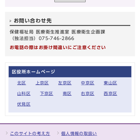
お問い合わせ先
保健福祉局 医療衛生推進室 医療衛生企画課
（独法担当）075-746-2866
お電話の際はお掛け間違いにご注意ください
区役所ホームページ
北区
上京区
左京区
中京区
東山区
山科区
下京区
南区
右京区
西京区
伏見区
このサイトの考え方
個人情報の取扱い