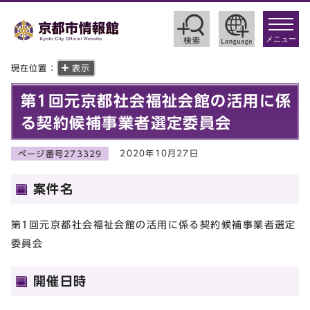
toggle
navigat
メニュー
現在位置：
表示
第1回元京都社会福祉会館の活用に係
る契約候補事業者選定委員会
2020年10月27日
ページ番号273329
案件名
第1回元京都社会福祉会館の活用に係る契約候補事業者選定
委員会
開催日時