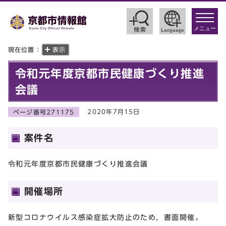
toggle
navigat
メニュー
現在位置：
表示
令和元年度京都市民健康づくり推進
会議
2020年7月15日
ページ番号271175
案件名
令和元年度京都市民健康づくり推進会議
開催場所
新型コロナウイルス感染症拡大防止のため，書面開催。