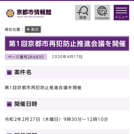
toggle
navigat
メニュー
現在位置：
表示
第1回京都市再犯防止推進会議を開催
2020年4月17日
ページ番号266835
案件名
第1回京都市再犯防止推進会議を開催
開催日時
令和2年2月27日（木曜日）9時30分～12時10分