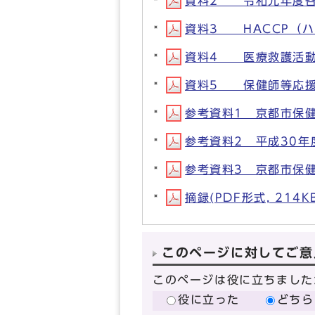
資料2 令和元年度各区
資料3 HACCP（ハサ
資料4 医療救護活動マ
資料5 保健師等応援派遣
参考資料1 京都市保健所
参考資料2 平成30年度
参考資料3 京都市保健
摘録(PDF形式, 214K
このページに対してご意
このページは役に立ちました
役に立った
どちら