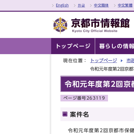
English
한글
中文簡体
中文繁體
トップページ
暮らしの情
現在位置：
トップページ
市
令和元年度第2回京
令和元年度第2回京
ページ番号263119
案件名
令和元年度第2回京都市保