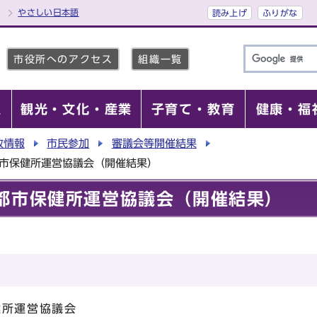
やさしい日本語
読み上げ
ふりがな
市役所へのアクセス
組織一覧
報
観光・文化・産業
子育て・教育
健康・福
政情報
市民参加
審議会等開催結果
都市保健所運営協議会（開催結果）
都市保健所運営協議会（開催結果）
健所運営協議会