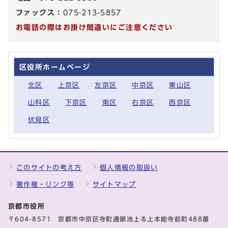
ファックス：
075-213-5857
お電話の際はお掛け間違いにご注意ください
区役所ホームページ
北区
上京区
左京区
中京区
東山区
山科区
下京区
南区
右京区
西京区
伏見区
このサイトの考え方
個人情報の取扱い
著作権・リンク等
サイトマップ
京都市役所
〒604-8571 京都市中京区寺町通御池上る上本能寺前町488番