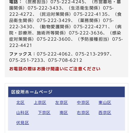
電話：
（庶務担当）075-222-4245、（市営墓地・墓
園関係）075-222-3433、（生活衛生関係）075-
222-4272、（民泊対策関係）075-222-4135、（食
品衛生関係）075-222-3429、（薬務関係）075-
222-3430、（動物愛護関係）075-222-4271、（病
院・診療所、施術所等関係）075-222-3636、（感染
症対策関係）075-222-3600、（予防接種担当）075-
222-4421
ファックス：
075-222-4062、075-213-2997、
075-251-7233、075-708-6212
お電話の際はお掛け間違いにご注意ください
区役所ホームページ
北区
上京区
左京区
中京区
東山区
山科区
下京区
南区
右京区
西京区
伏見区