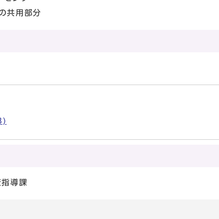
の共用部分
B)
査指導課