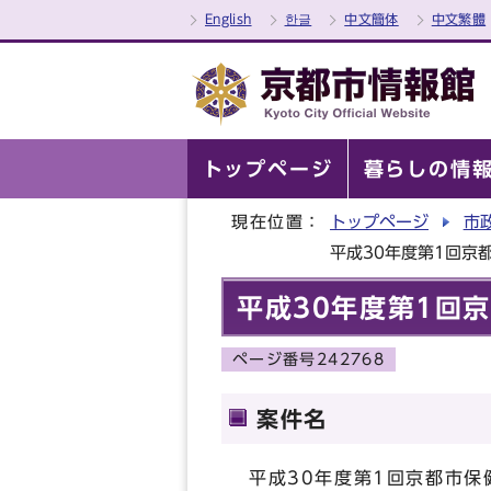
English
한글
中文簡体
中文繁體
トップページ
暮らしの情
現在位置：
トップページ
市
平成30年度第1回京
平成30年度第1回
ページ番号242768
案件名
平成30年度第1回京都市