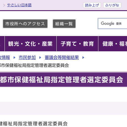
やさしい日本語
読み上げ
ふりがな
市役所へのアクセス
組織一覧
報
観光・文化・産業
子育て・教育
健康・福
政情報
市民参加
審議会等開催結果
都市保健福祉局指定管理者選定委員会
京都市保健福祉局指定管理者選定委員会
保健福祉局指定管理者選定委員会