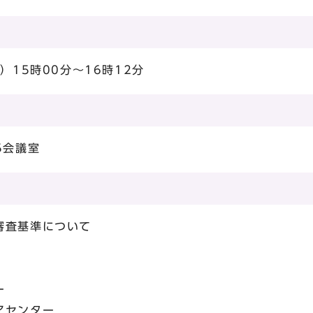
）15時00分～16時12分
5会議室
審査基準について
ー
アセンター