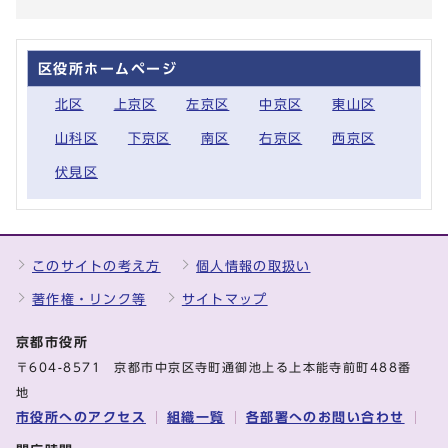
区役所ホームページ
北区
上京区
左京区
中京区
東山区
山科区
下京区
南区
右京区
西京区
伏見区
このサイトの考え方
個人情報の取扱い
著作権・リンク等
サイトマップ
京都市役所
〒604-8571 京都市中京区寺町通御池上る上本能寺前町488番
地
市役所へのアクセス
組織一覧
各部署へのお問い合わせ